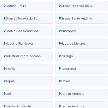
Grande Retiro
Granja Cruzeiro do Sul
Granja Morada do Sol
Granja Santo Antônio
Granja São Sebastião
Guarapari
Housing Flamboyant
Hugo de Moraes
Industrial Pedro Abraão
Ipiranga
Irisville
Itamaracá
Itapuã
Itatiaia
Jaó
Jardim Abaporu
Jardim Alphaville
Jardim América