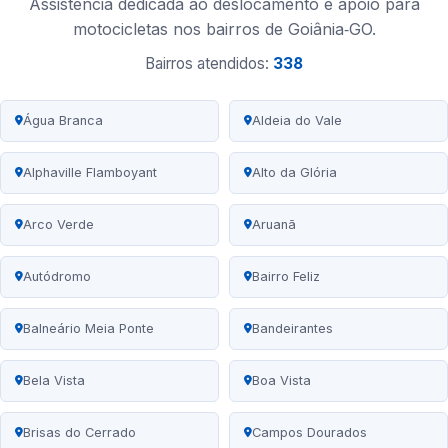
Assistência dedicada ao deslocamento e apoio para
motocicletas nos bairros de Goiânia‑GO.
Bairros atendidos:
338
Água Branca
Aldeia do Vale
Alphaville Flamboyant
Alto da Glória
Arco Verde
Aruanã
Autódromo
Bairro Feliz
Balneário Meia Ponte
Bandeirantes
Bela Vista
Boa Vista
Brisas do Cerrado
Campos Dourados