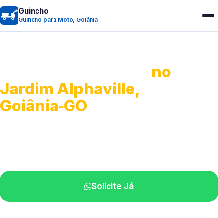
Guincho
Guincho para Moto, Goiânia
Guincho para Moto
no
Jardim Alphaville,
Goiânia‑GO
Atendimento ágil e remoção de motos.
Equipe disponível próximo a você.
Solicite Já