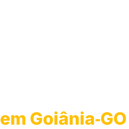
Guincho para 
em Goiânia‑GO