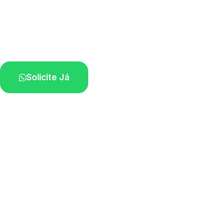
Atendimento ágil e remoção de motos.
Equipe disponível próximo a você.
Solicite Já