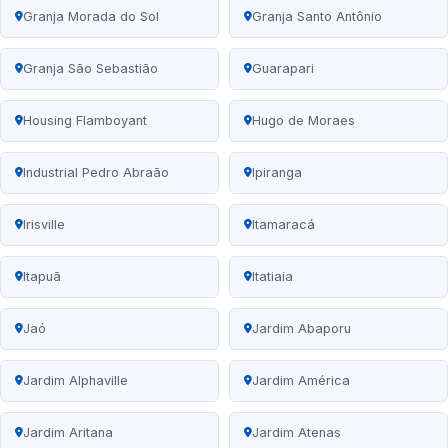
Granja Morada do Sol
Granja Santo Antônio
Granja São Sebastião
Guarapari
Housing Flamboyant
Hugo de Moraes
Industrial Pedro Abraão
Ipiranga
Irisville
Itamaracá
Itapuã
Itatiaia
Jaó
Jardim Abaporu
Jardim Alphaville
Jardim América
Jardim Aritana
Jardim Atenas