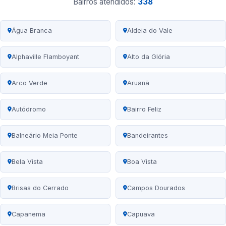
Bairros atendidos:
338
Água Branca
Aldeia do Vale
Alphaville Flamboyant
Alto da Glória
Arco Verde
Aruanã
Autódromo
Bairro Feliz
Balneário Meia Ponte
Bandeirantes
Bela Vista
Boa Vista
Brisas do Cerrado
Campos Dourados
Capanema
Capuava