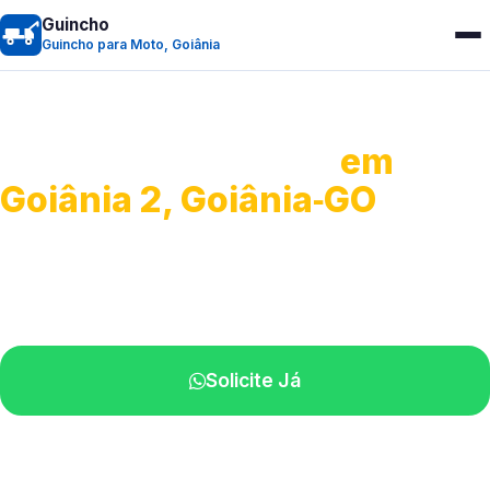
Guincho
Guincho para Moto, Goiânia
Guincho para Moto
em
Goiânia 2, Goiânia‑GO
Atendimento ágil e remoção de motos.
Equipe disponível próximo a você.
Solicite Já