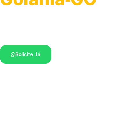
Atendimento ágil e remoção de motos.
Equipe disponível próximo a você.
Solicite Já