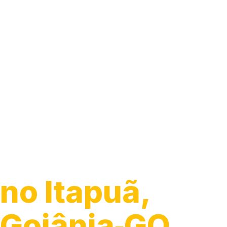
Guincho para 
no Itapuã,
Goiânia‑GO