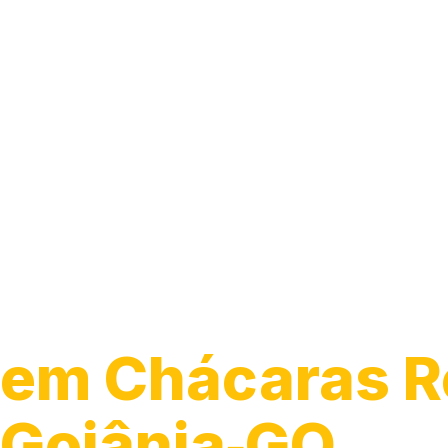
Guincho para 
em Chácaras Re
Goiânia‑GO