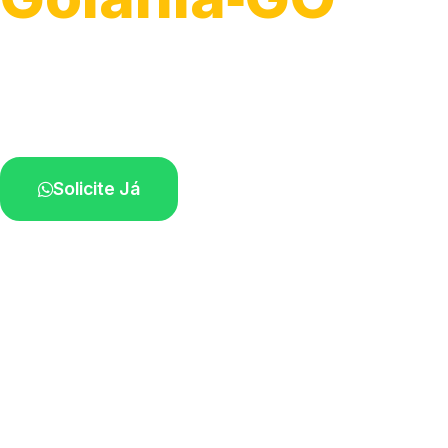
Atendimento ágil e remoção de motos.
Equipe disponível próximo a você.
Solicite Já