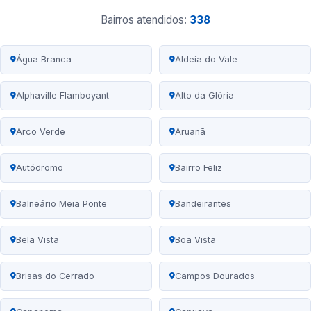
Bairros atendidos:
338
Água Branca
Aldeia do Vale
Alphaville Flamboyant
Alto da Glória
Arco Verde
Aruanã
Autódromo
Bairro Feliz
Balneário Meia Ponte
Bandeirantes
Bela Vista
Boa Vista
Brisas do Cerrado
Campos Dourados