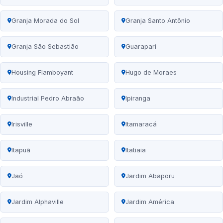
Granja Morada do Sol
Granja Santo Antônio
Granja São Sebastião
Guarapari
Housing Flamboyant
Hugo de Moraes
Industrial Pedro Abraão
Ipiranga
Irisville
Itamaracá
Itapuã
Itatiaia
Jaó
Jardim Abaporu
Jardim Alphaville
Jardim América