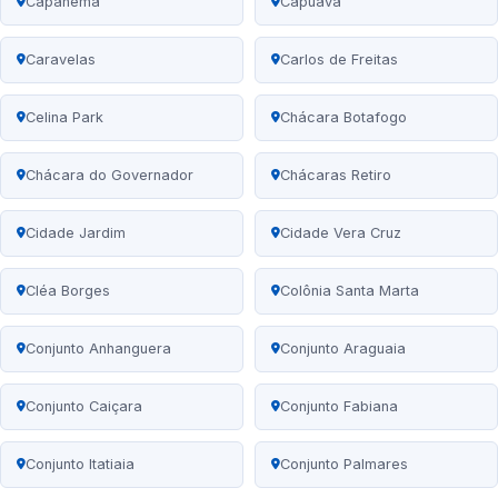
Capanema
Capuava
Caravelas
Carlos de Freitas
Celina Park
Chácara Botafogo
Chácara do Governador
Chácaras Retiro
Cidade Jardim
Cidade Vera Cruz
Cléa Borges
Colônia Santa Marta
Conjunto Anhanguera
Conjunto Araguaia
Conjunto Caiçara
Conjunto Fabiana
Conjunto Itatiaia
Conjunto Palmares