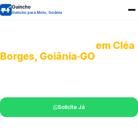
Guincho
Guincho para Moto, Goiânia
Guincho para Moto
em Cléa
Borges, Goiânia‑GO
Atendimento ágil e remoção de motos.
Equipe disponível próximo a você.
Solicite Já