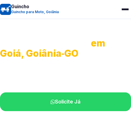
Guincho
Guincho para Moto, Goiânia
Guincho para Moto
em
Goiá, Goiânia‑GO
Atendimento ágil e remoção de motos.
Equipe disponível próximo a você.
Solicite Já