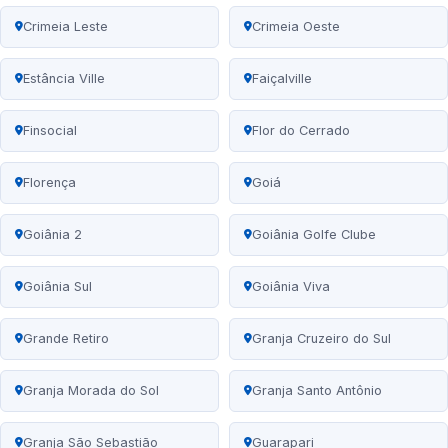
Crimeia Leste
Crimeia Oeste
Estância Ville
Faiçalville
Finsocial
Flor do Cerrado
Florença
Goiá
Goiânia 2
Goiânia Golfe Clube
Goiânia Sul
Goiânia Viva
Grande Retiro
Granja Cruzeiro do Sul
Granja Morada do Sol
Granja Santo Antônio
Granja São Sebastião
Guarapari