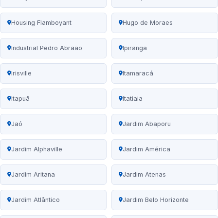
Housing Flamboyant
Hugo de Moraes
Industrial Pedro Abraão
Ipiranga
Irisville
Itamaracá
Itapuã
Itatiaia
Jaó
Jardim Abaporu
Jardim Alphaville
Jardim América
Jardim Aritana
Jardim Atenas
Jardim Atlântico
Jardim Belo Horizonte