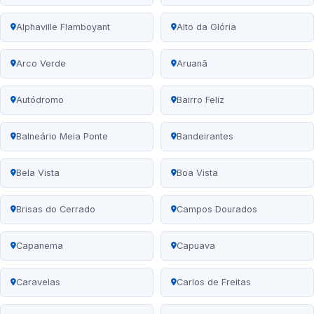
Alphaville Flamboyant
Alto da Glória
Arco Verde
Aruanã
Autódromo
Bairro Feliz
Balneário Meia Ponte
Bandeirantes
Bela Vista
Boa Vista
Brisas do Cerrado
Campos Dourados
Capanema
Capuava
Caravelas
Carlos de Freitas