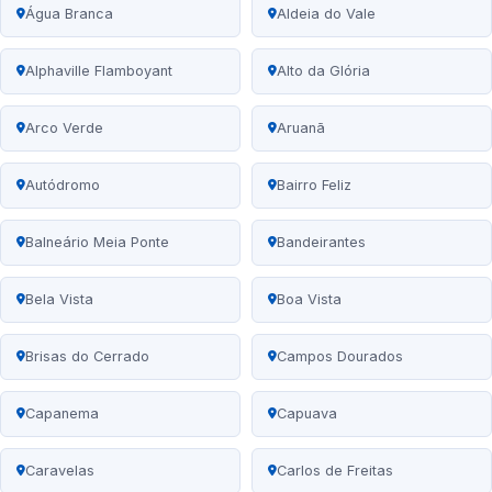
Água Branca
Aldeia do Vale
Alphaville Flamboyant
Alto da Glória
Arco Verde
Aruanã
Autódromo
Bairro Feliz
Balneário Meia Ponte
Bandeirantes
Bela Vista
Boa Vista
Brisas do Cerrado
Campos Dourados
Capanema
Capuava
Caravelas
Carlos de Freitas