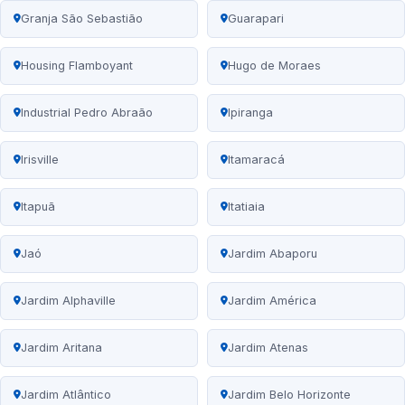
Granja São Sebastião
Guarapari
Housing Flamboyant
Hugo de Moraes
Industrial Pedro Abraão
Ipiranga
Irisville
Itamaracá
Itapuã
Itatiaia
Jaó
Jardim Abaporu
Jardim Alphaville
Jardim América
Jardim Aritana
Jardim Atenas
Jardim Atlântico
Jardim Belo Horizonte