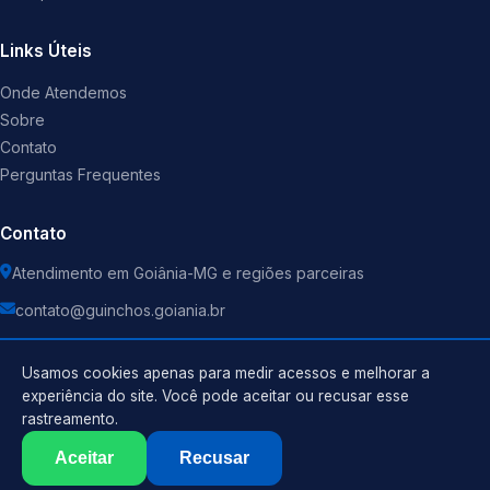
Links Úteis
Onde Atendemos
Sobre
Contato
Perguntas Frequentes
Contato
Atendimento em Goiânia-MG e regiões parceiras
contato@guinchos.goiania.br
Usamos cookies apenas para medir acessos e melhorar a
experiência do site. Você pode aceitar ou recusar esse
rastreamento.
Política de Privacidade
©
2026
Guincho
. Todos os direitos reservados.
Termos de Uso
Aceitar
Recusar
Sitemap