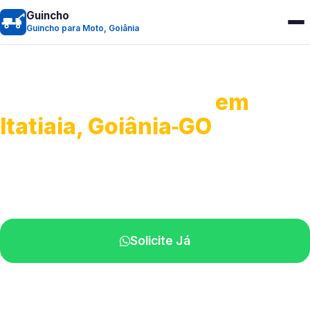
Guincho
Guincho para Moto, Goiânia
Guincho para Moto
em
Itatiaia, Goiânia‑GO
Atendimento ágil e remoção de motos.
Equipe disponível próximo a você.
Solicite Já