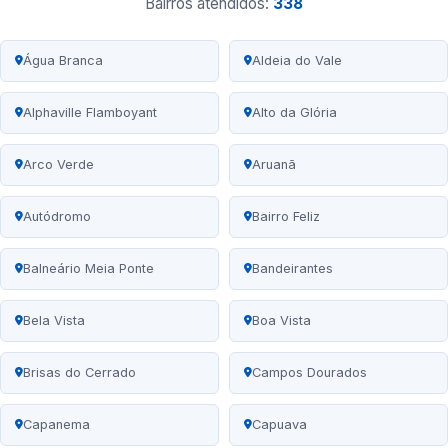
Bairros atendidos:
338
Água Branca
Aldeia do Vale
Alphaville Flamboyant
Alto da Glória
Arco Verde
Aruanã
Autódromo
Bairro Feliz
Balneário Meia Ponte
Bandeirantes
Bela Vista
Boa Vista
Brisas do Cerrado
Campos Dourados
Capanema
Capuava