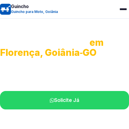
Guincho
Guincho para Moto, Goiânia
Guincho para Moto
em
Florença, Goiânia‑GO
Atendimento ágil e remoção de motos.
Equipe disponível próximo a você.
Solicite Já