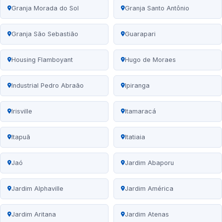
Granja Morada do Sol
Granja Santo Antônio
Granja São Sebastião
Guarapari
Housing Flamboyant
Hugo de Moraes
Industrial Pedro Abraão
Ipiranga
Irisville
Itamaracá
Itapuã
Itatiaia
Jaó
Jardim Abaporu
Jardim Alphaville
Jardim América
Jardim Aritana
Jardim Atenas