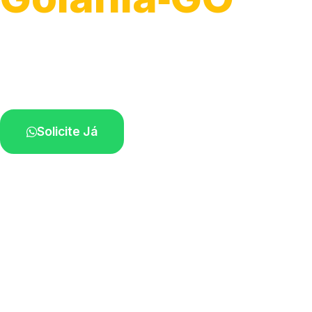
Atendimento para remoção veicular.
Profissionais atuando na sua região.
Solicite Já