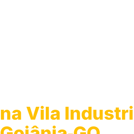
Guincho 24h
na Vila Industri
Goiânia‑GO