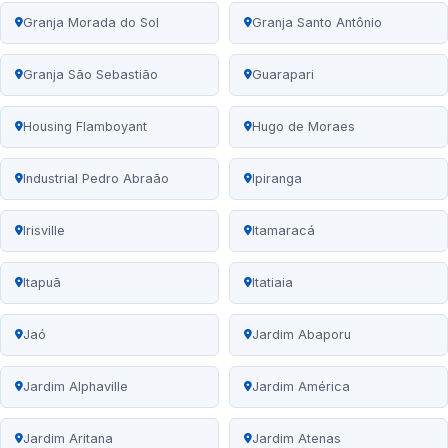
Granja Morada do Sol
Granja Santo Antônio
Granja São Sebastião
Guarapari
Housing Flamboyant
Hugo de Moraes
Industrial Pedro Abraão
Ipiranga
Irisville
Itamaracá
Itapuã
Itatiaia
Jaó
Jardim Abaporu
Jardim Alphaville
Jardim América
Jardim Aritana
Jardim Atenas