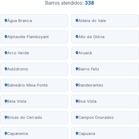
Bairros atendidos:
338
Água Branca
Aldeia do Vale
Alphaville Flamboyant
Alto da Glória
Arco Verde
Aruanã
Autódromo
Bairro Feliz
Balneário Meia Ponte
Bandeirantes
Bela Vista
Boa Vista
Brisas do Cerrado
Campos Dourados
Capanema
Capuava