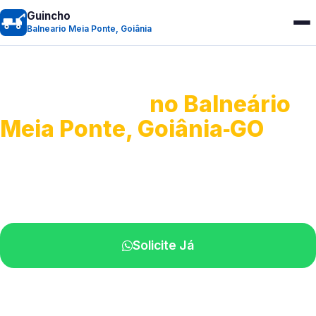
Guincho
Balneario Meia Ponte, Goiânia
Guincho 24h
no Balneário
Meia Ponte, Goiânia‑GO
Atendimento para remoção veicular.
Profissionais atuando na sua região.
Solicite Já