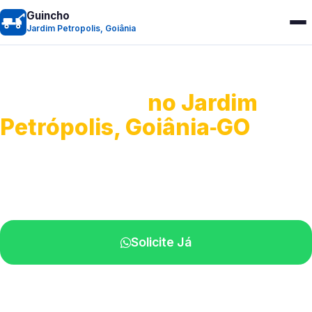
Guincho
Jardim Petropolis, Goiânia
Guincho 24h
no Jardim
Petrópolis, Goiânia‑GO
Atendimento para remoção veicular.
Profissionais atuando na sua região.
Solicite Já