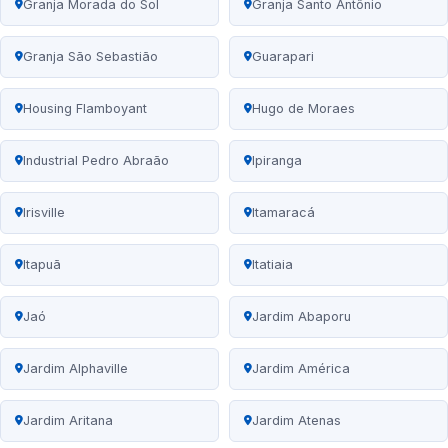
Granja Morada do Sol
Granja Santo Antônio
Granja São Sebastião
Guarapari
Housing Flamboyant
Hugo de Moraes
Industrial Pedro Abraão
Ipiranga
Irisville
Itamaracá
Itapuã
Itatiaia
Jaó
Jardim Abaporu
Jardim Alphaville
Jardim América
Jardim Aritana
Jardim Atenas