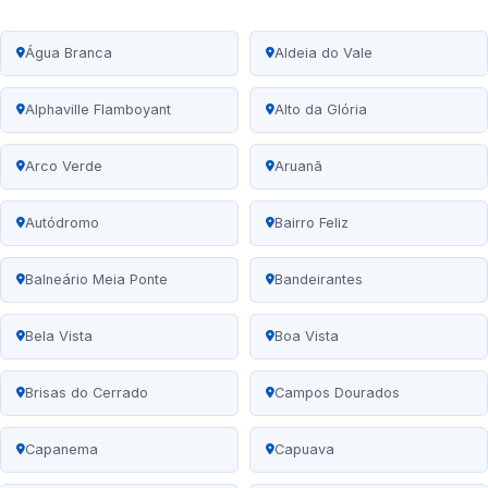
Água Branca
Aldeia do Vale
Alphaville Flamboyant
Alto da Glória
Arco Verde
Aruanã
Autódromo
Bairro Feliz
Balneário Meia Ponte
Bandeirantes
Bela Vista
Boa Vista
Brisas do Cerrado
Campos Dourados
Capanema
Capuava