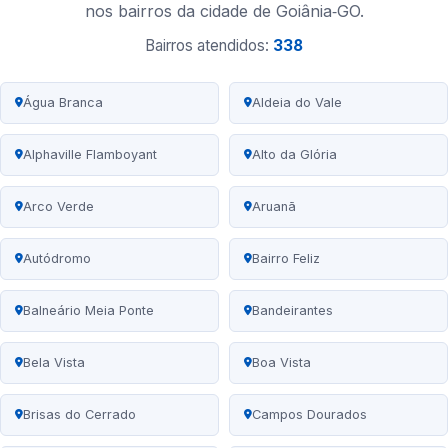
nos bairros da cidade de Goiânia‑GO.
Bairros atendidos:
338
Água Branca
Aldeia do Vale
Alphaville Flamboyant
Alto da Glória
Arco Verde
Aruanã
Autódromo
Bairro Feliz
Balneário Meia Ponte
Bandeirantes
Bela Vista
Boa Vista
Brisas do Cerrado
Campos Dourados