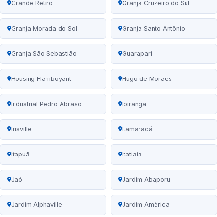
Grande Retiro
Granja Cruzeiro do Sul
Granja Morada do Sol
Granja Santo Antônio
Granja São Sebastião
Guarapari
Housing Flamboyant
Hugo de Moraes
Industrial Pedro Abraão
Ipiranga
Irisville
Itamaracá
Itapuã
Itatiaia
Jaó
Jardim Abaporu
Jardim Alphaville
Jardim América