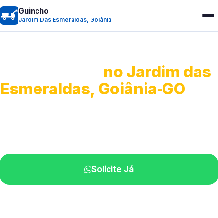
Guincho
Jardim Das Esmeraldas, Goiânia
Guincho 24h
no Jardim das
Esmeraldas, Goiânia‑GO
Atendimento para remoção veicular.
Profissionais atuando na sua região.
Solicite Já