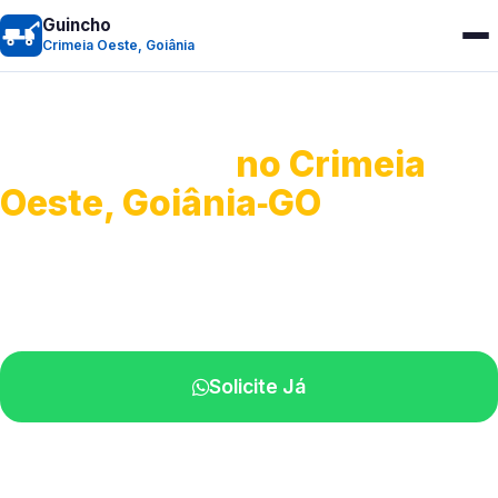
Guincho
Crimeia Oeste, Goiânia
Guincho 24h
no Crimeia
Oeste, Goiânia‑GO
Atendimento para remoção veicular.
Profissionais atuando na sua região.
Solicite Já