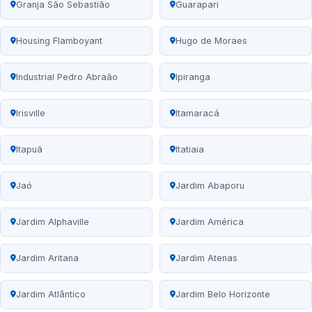
Granja São Sebastião
Guarapari
Housing Flamboyant
Hugo de Moraes
Industrial Pedro Abraão
Ipiranga
Irisville
Itamaracá
Itapuã
Itatiaia
Jaó
Jardim Abaporu
Jardim Alphaville
Jardim América
Jardim Aritana
Jardim Atenas
Jardim Atlântico
Jardim Belo Horizonte