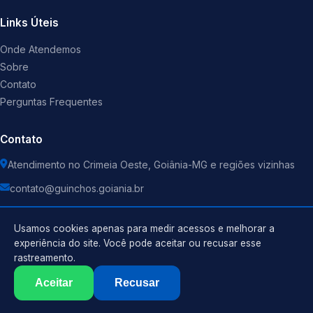
Links Úteis
Onde Atendemos
Sobre
Contato
Perguntas Frequentes
Contato
Atendimento no Crimeia Oeste, Goiânia-MG e regiões vizinhas
contato@guinchos.goiania.br
Usamos cookies apenas para medir acessos e melhorar a
experiência do site. Você pode aceitar ou recusar esse
rastreamento.
Política de Privacidade
©
2026
Guincho
. Todos os direitos reservados.
Termos de Uso
Aceitar
Recusar
Sitemap