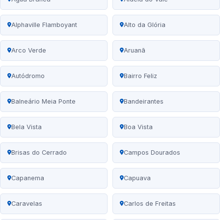
Alphaville Flamboyant
Alto da Glória
Arco Verde
Aruanã
Autódromo
Bairro Feliz
Balneário Meia Ponte
Bandeirantes
Bela Vista
Boa Vista
Brisas do Cerrado
Campos Dourados
Capanema
Capuava
Caravelas
Carlos de Freitas