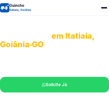
Guincho
Itatiaia, Goiânia
Guincho 24h
em Itatiaia,
Goiânia‑GO
Atendimento para remoção veicular.
Profissionais atuando na sua região.
Solicite Já