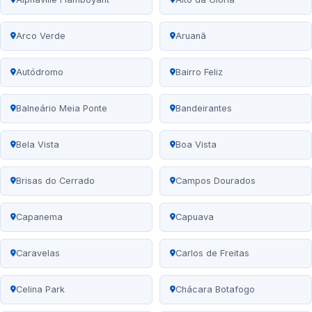
Arco Verde
Aruanã
Autódromo
Bairro Feliz
Balneário Meia Ponte
Bandeirantes
Bela Vista
Boa Vista
Brisas do Cerrado
Campos Dourados
Capanema
Capuava
Caravelas
Carlos de Freitas
Celina Park
Chácara Botafogo