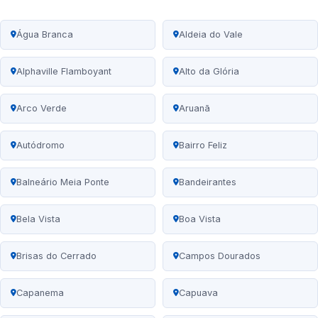
Água Branca
Aldeia do Vale
Alphaville Flamboyant
Alto da Glória
Arco Verde
Aruanã
Autódromo
Bairro Feliz
Balneário Meia Ponte
Bandeirantes
Bela Vista
Boa Vista
Brisas do Cerrado
Campos Dourados
Capanema
Capuava