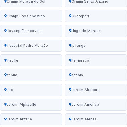
Granja Morada do Sol
Granja Santo Antônio
Granja São Sebastião
Guarapari
Housing Flamboyant
Hugo de Moraes
Industrial Pedro Abraão
Ipiranga
Irisville
Itamaracá
Itapuã
Itatiaia
Jaó
Jardim Abaporu
Jardim Alphaville
Jardim América
Jardim Aritana
Jardim Atenas