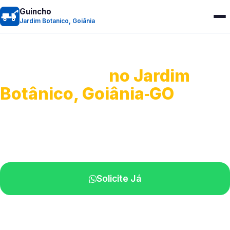
Guincho
Jardim Botanico, Goiânia
Guincho 24h
no Jardim
Botânico, Goiânia‑GO
Atendimento para remoção veicular.
Profissionais atuando na sua região.
Solicite Já