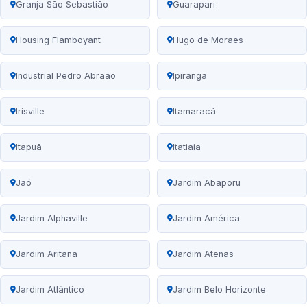
Granja São Sebastião
Guarapari
Housing Flamboyant
Hugo de Moraes
Industrial Pedro Abraão
Ipiranga
Irisville
Itamaracá
Itapuã
Itatiaia
Jaó
Jardim Abaporu
Jardim Alphaville
Jardim América
Jardim Aritana
Jardim Atenas
Jardim Atlântico
Jardim Belo Horizonte