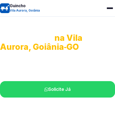
Guincho
Vila Aurora, Goiânia
Guincho 24h
na Vila
Aurora, Goiânia‑GO
Atendimento para remoção veicular.
Profissionais atuando na sua região.
Solicite Já