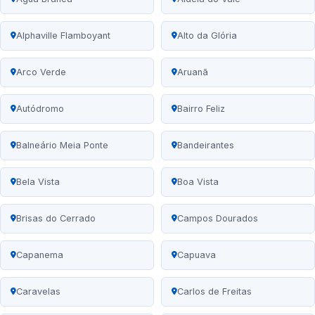
Alphaville Flamboyant
Alto da Glória
Arco Verde
Aruanã
Autódromo
Bairro Feliz
Balneário Meia Ponte
Bandeirantes
Bela Vista
Boa Vista
Brisas do Cerrado
Campos Dourados
Capanema
Capuava
Caravelas
Carlos de Freitas