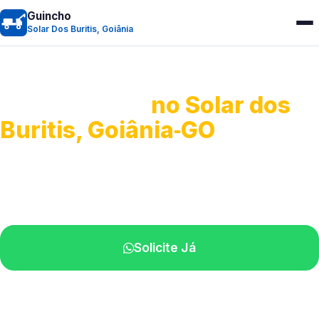
Guincho
Solar Dos Buritis, Goiânia
Guincho 24h
no Solar dos
Buritis, Goiânia‑GO
Atendimento para remoção veicular.
Profissionais atuando na sua região.
Solicite Já