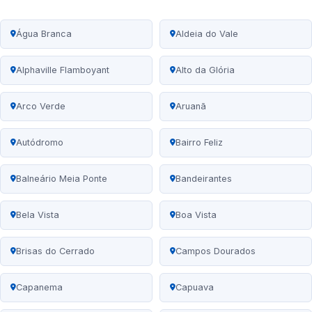
Água Branca
Aldeia do Vale
Alphaville Flamboyant
Alto da Glória
Arco Verde
Aruanã
Autódromo
Bairro Feliz
Balneário Meia Ponte
Bandeirantes
Bela Vista
Boa Vista
Brisas do Cerrado
Campos Dourados
Capanema
Capuava