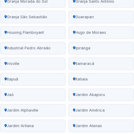
Granja Morada do Sol
Granja Santo Antônio
Granja São Sebastião
Guarapari
Housing Flamboyant
Hugo de Moraes
Industrial Pedro Abraão
Ipiranga
Irisville
Itamaracá
Itapuã
Itatiaia
Jaó
Jardim Abaporu
Jardim Alphaville
Jardim América
Jardim Aritana
Jardim Atenas