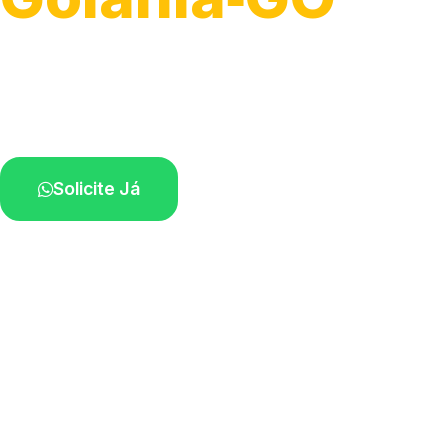
Atendimento para remoção veicular.
Profissionais atuando na sua região.
Solicite Já