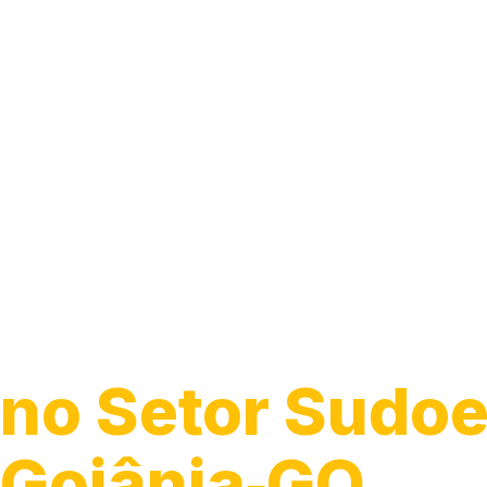
Guincho 24h
no Setor Sudoe
Goiânia‑GO