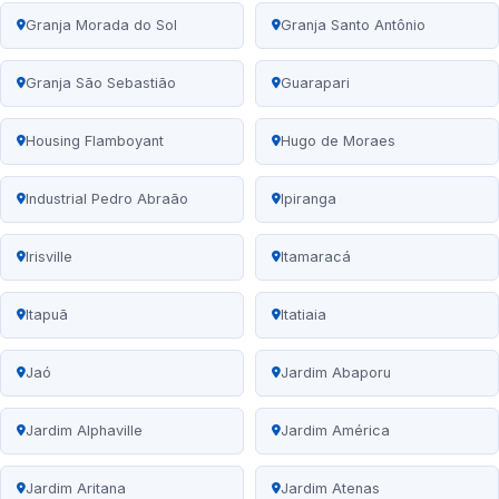
Granja Morada do Sol
Granja Santo Antônio
Granja São Sebastião
Guarapari
Housing Flamboyant
Hugo de Moraes
Industrial Pedro Abraão
Ipiranga
Irisville
Itamaracá
Itapuã
Itatiaia
Jaó
Jardim Abaporu
Jardim Alphaville
Jardim América
Jardim Aritana
Jardim Atenas