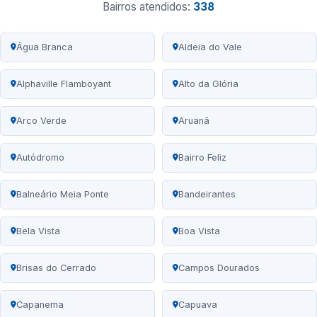
Bairros atendidos:
338
Água Branca
Aldeia do Vale
Alphaville Flamboyant
Alto da Glória
Arco Verde
Aruanã
Autódromo
Bairro Feliz
Balneário Meia Ponte
Bandeirantes
Bela Vista
Boa Vista
Brisas do Cerrado
Campos Dourados
Capanema
Capuava