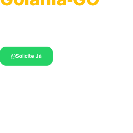
Atendimento para remoção veicular.
Profissionais atuando na sua região.
Solicite Já