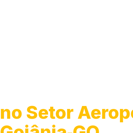
Guincho 24h
no Setor Aerop
Goiânia‑GO