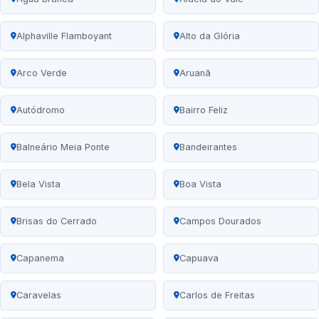
Alphaville Flamboyant
Alto da Glória
Arco Verde
Aruanã
Autódromo
Bairro Feliz
Balneário Meia Ponte
Bandeirantes
Bela Vista
Boa Vista
Brisas do Cerrado
Campos Dourados
Capanema
Capuava
Caravelas
Carlos de Freitas