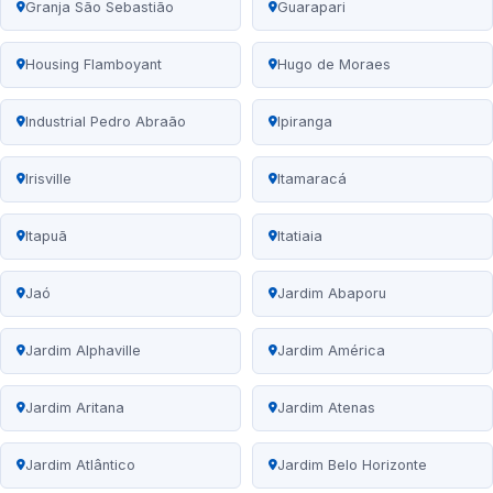
Granja São Sebastião
Guarapari
Housing Flamboyant
Hugo de Moraes
Industrial Pedro Abraão
Ipiranga
Irisville
Itamaracá
Itapuã
Itatiaia
Jaó
Jardim Abaporu
Jardim Alphaville
Jardim América
Jardim Aritana
Jardim Atenas
Jardim Atlântico
Jardim Belo Horizonte