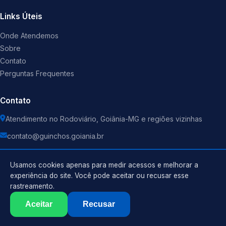
Links Úteis
Onde Atendemos
Sobre
Contato
Perguntas Frequentes
Contato
Atendimento no Rodoviário, Goiânia-MG e regiões vizinhas
contato@guinchos.goiania.br
Usamos cookies apenas para medir acessos e melhorar a
experiência do site. Você pode aceitar ou recusar esse
rastreamento.
Política de Privacidade
©
2026
Guincho
. Todos os direitos reservados.
Termos de Uso
Aceitar
Recusar
Sitemap