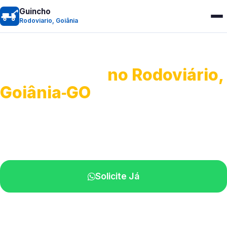
Guincho
Rodoviario, Goiânia
Guincho 24h
no Rodoviário,
Goiânia‑GO
Atendimento para remoção veicular.
Profissionais atuando na sua região.
Solicite Já