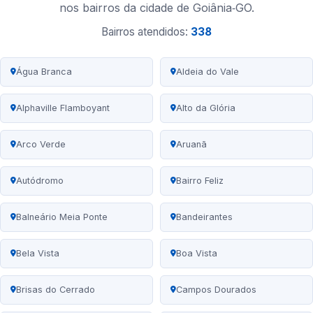
nos bairros da cidade de Goiânia‑GO.
Bairros atendidos:
338
Água Branca
Aldeia do Vale
Alphaville Flamboyant
Alto da Glória
Arco Verde
Aruanã
Autódromo
Bairro Feliz
Balneário Meia Ponte
Bandeirantes
Bela Vista
Boa Vista
Brisas do Cerrado
Campos Dourados