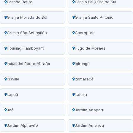
Grande Retiro
Granja Cruzeiro do Sul
Granja Morada do Sol
Granja Santo Antônio
Granja São Sebastião
Guarapari
Housing Flamboyant
Hugo de Moraes
Industrial Pedro Abraão
Ipiranga
Irisville
Itamaracá
Itapuã
Itatiaia
Jaó
Jardim Abaporu
Jardim Alphaville
Jardim América