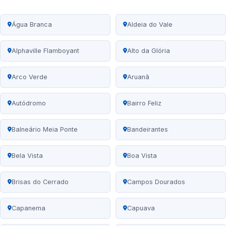
Água Branca
Aldeia do Vale
Alphaville Flamboyant
Alto da Glória
Arco Verde
Aruanã
Autódromo
Bairro Feliz
Balneário Meia Ponte
Bandeirantes
Bela Vista
Boa Vista
Brisas do Cerrado
Campos Dourados
Capanema
Capuava