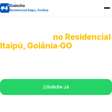
Guincho
Residencial Itaipu, Goiânia
Guincho 24h
no Residencial
Itaipú, Goiânia‑GO
Atendimento para remoção veicular.
Profissionais atuando na sua região.
Solicite Já