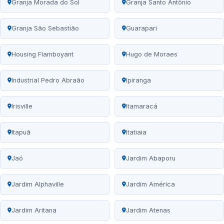
Granja Morada do Sol
Granja Santo Antônio
Granja São Sebastião
Guarapari
Housing Flamboyant
Hugo de Moraes
Industrial Pedro Abraão
Ipiranga
Irisville
Itamaracá
Itapuã
Itatiaia
Jaó
Jardim Abaporu
Jardim Alphaville
Jardim América
Jardim Aritana
Jardim Atenas