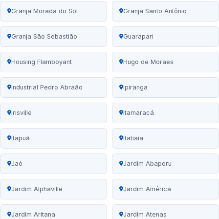
Granja Morada do Sol
Granja Santo Antônio
Granja São Sebastião
Guarapari
Housing Flamboyant
Hugo de Moraes
Industrial Pedro Abraão
Ipiranga
Irisville
Itamaracá
Itapuã
Itatiaia
Jaó
Jardim Abaporu
Jardim Alphaville
Jardim América
Jardim Aritana
Jardim Atenas