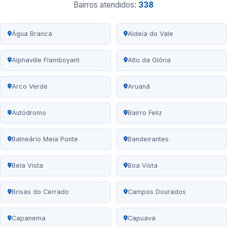
Bairros atendidos:
338
Água Branca
Aldeia do Vale
Alphaville Flamboyant
Alto da Glória
Arco Verde
Aruanã
Autódromo
Bairro Feliz
Balneário Meia Ponte
Bandeirantes
Bela Vista
Boa Vista
Brisas do Cerrado
Campos Dourados
Capanema
Capuava