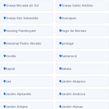
Granja Morada do Sol
Granja Santo Antônio
Granja São Sebastião
Guarapari
Housing Flamboyant
Hugo de Moraes
Industrial Pedro Abraão
Ipiranga
Irisville
Itamaracá
Itapuã
Itatiaia
Jaó
Jardim Abaporu
Jardim Alphaville
Jardim América
Jardim Aritana
Jardim Atenas