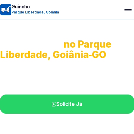
Guincho
Parque Liberdade, Goiânia
Guincho 24h
no Parque
Liberdade, Goiânia‑GO
Atendimento para remoção veicular.
Profissionais atuando na sua região.
Solicite Já