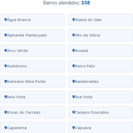
Bairros atendidos:
338
Água Branca
Aldeia do Vale
Alphaville Flamboyant
Alto da Glória
Arco Verde
Aruanã
Autódromo
Bairro Feliz
Balneário Meia Ponte
Bandeirantes
Bela Vista
Boa Vista
Brisas do Cerrado
Campos Dourados
Capanema
Capuava