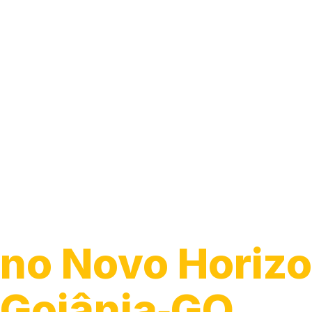
Guincho 24h
no Novo Horizo
Goiânia‑GO