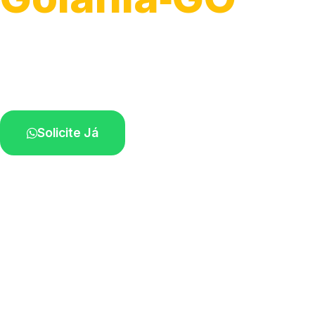
Atendimento para remoção veicular.
Profissionais atuando na sua região.
Solicite Já