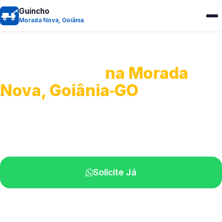
Guincho
Morada Nova, Goiânia
Guincho 24h
na Morada
Nova, Goiânia‑GO
Atendimento para remoção veicular.
Profissionais atuando na sua região.
Solicite Já