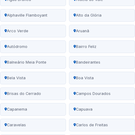
Alphaville Flamboyant
Alto da Glória
Arco Verde
Aruanã
Autódromo
Bairro Feliz
Balneário Meia Ponte
Bandeirantes
Bela Vista
Boa Vista
Brisas do Cerrado
Campos Dourados
Capanema
Capuava
Caravelas
Carlos de Freitas