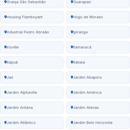
Granja São Sebastião
Guarapari
Housing Flamboyant
Hugo de Moraes
Industrial Pedro Abraão
Ipiranga
Irisville
Itamaracá
Itapuã
Itatiaia
Jaó
Jardim Abaporu
Jardim Alphaville
Jardim América
Jardim Aritana
Jardim Atenas
Jardim Atlântico
Jardim Belo Horizonte