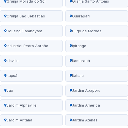
Granja Morada do Sol
Granja Santo Antônio
Granja São Sebastião
Guarapari
Housing Flamboyant
Hugo de Moraes
Industrial Pedro Abraão
Ipiranga
Irisville
Itamaracá
Itapuã
Itatiaia
Jaó
Jardim Abaporu
Jardim Alphaville
Jardim América
Jardim Aritana
Jardim Atenas