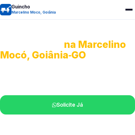
Guincho
Marcelino Moco, Goiânia
Guincho 24h
na Marcelino
Mocó, Goiânia‑GO
Atendimento para remoção veicular.
Profissionais atuando na sua região.
Solicite Já