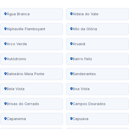
Água Branca
Aldeia do Vale
Alphaville Flamboyant
Alto da Glória
Arco Verde
Aruanã
Autódromo
Bairro Feliz
Balneário Meia Ponte
Bandeirantes
Bela Vista
Boa Vista
Brisas do Cerrado
Campos Dourados
Capanema
Capuava