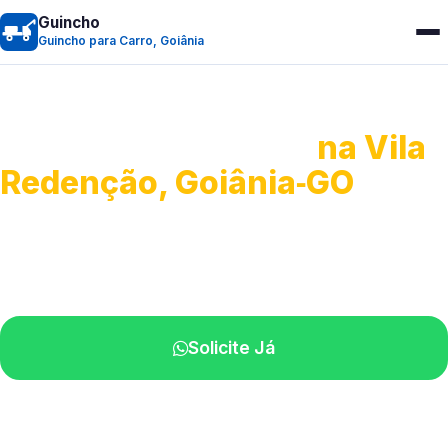
Guincho
Guincho para Carro, Goiânia
Guincho para Carro
na Vila
Redenção, Goiânia‑GO
Serviço ágil de transporte automotivo.
Equipe especializada perto de você.
Solicite Já