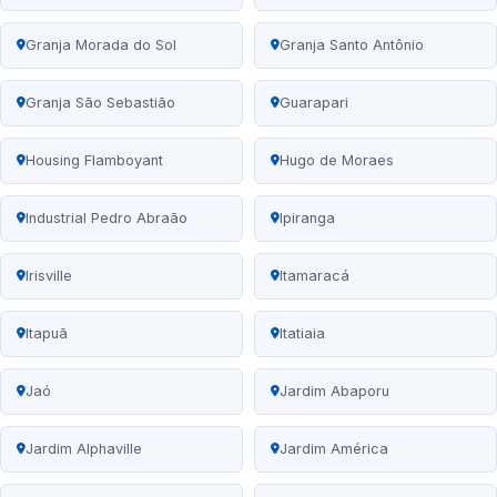
Granja Morada do Sol
Granja Santo Antônio
Granja São Sebastião
Guarapari
Housing Flamboyant
Hugo de Moraes
Industrial Pedro Abraão
Ipiranga
Irisville
Itamaracá
Itapuã
Itatiaia
Jaó
Jardim Abaporu
Jardim Alphaville
Jardim América