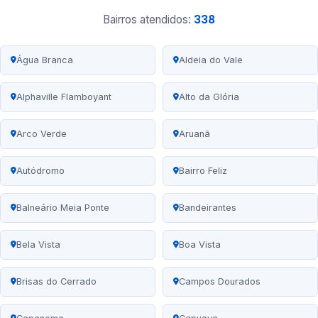
Bairros atendidos:
338
Água Branca
Aldeia do Vale
Alphaville Flamboyant
Alto da Glória
Arco Verde
Aruanã
Autódromo
Bairro Feliz
Balneário Meia Ponte
Bandeirantes
Bela Vista
Boa Vista
Brisas do Cerrado
Campos Dourados