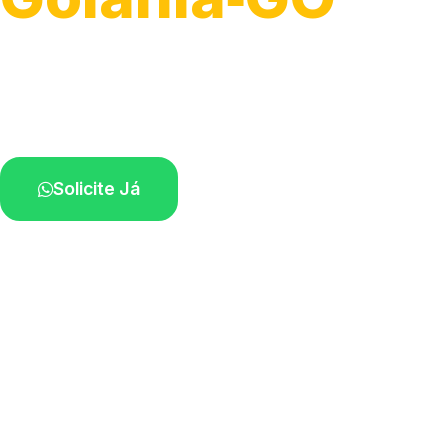
Serviço ágil de transporte automotivo.
Equipe especializada perto de você.
Solicite Já