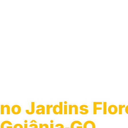
Guincho para C
no Jardins Flo
Goiânia‑GO