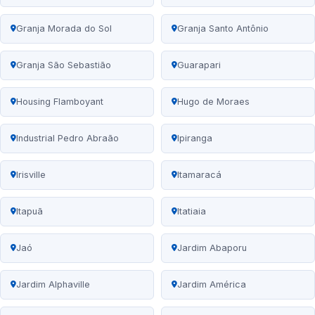
Granja Morada do Sol
Granja Santo Antônio
Granja São Sebastião
Guarapari
Housing Flamboyant
Hugo de Moraes
Industrial Pedro Abraão
Ipiranga
Irisville
Itamaracá
Itapuã
Itatiaia
Jaó
Jardim Abaporu
Jardim Alphaville
Jardim América