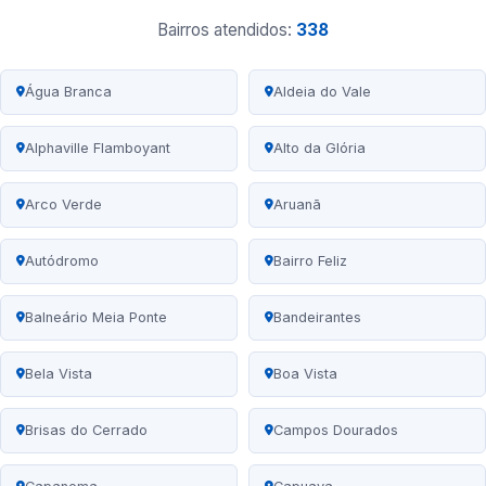
Bairros atendidos:
338
Água Branca
Aldeia do Vale
Alphaville Flamboyant
Alto da Glória
Arco Verde
Aruanã
Autódromo
Bairro Feliz
Balneário Meia Ponte
Bandeirantes
Bela Vista
Boa Vista
Brisas do Cerrado
Campos Dourados