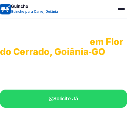
Guincho
Guincho para Carro, Goiânia
Guincho para Carro
em Flor
do Cerrado, Goiânia‑GO
Serviço ágil de transporte automotivo.
Equipe especializada perto de você.
Solicite Já