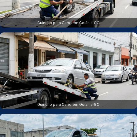
Guincho para Carro em Goiânia‑GO
Guincho para Carro em Goiânia‑GO