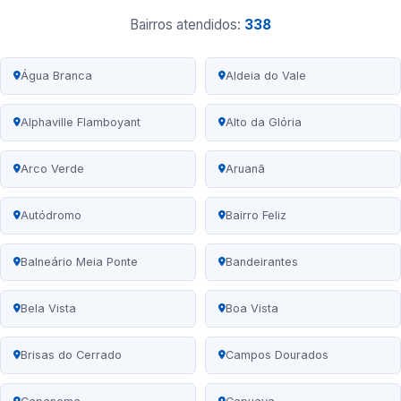
Bairros atendidos:
338
Água Branca
Aldeia do Vale
Alphaville Flamboyant
Alto da Glória
Arco Verde
Aruanã
Autódromo
Bairro Feliz
Balneário Meia Ponte
Bandeirantes
Bela Vista
Boa Vista
Brisas do Cerrado
Campos Dourados