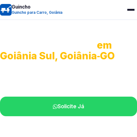
Guincho
Guincho para Carro, Goiânia
Guincho para Carro
em
Goiânia Sul, Goiânia‑GO
Serviço ágil de transporte automotivo.
Equipe especializada perto de você.
Solicite Já