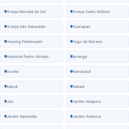
Granja Morada do Sol
Granja Santo Antônio
Granja São Sebastião
Guarapari
Housing Flamboyant
Hugo de Moraes
Industrial Pedro Abraão
Ipiranga
Irisville
Itamaracá
Itapuã
Itatiaia
Jaó
Jardim Abaporu
Jardim Alphaville
Jardim América