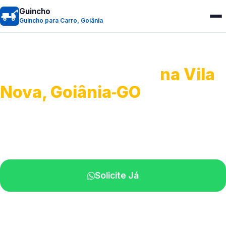
Guincho
Guincho para Carro, Goiânia
Guincho para Carro
na Vila
Nova, Goiânia‑GO
Serviço ágil de transporte automotivo.
Equipe especializada perto de você.
Solicite Já