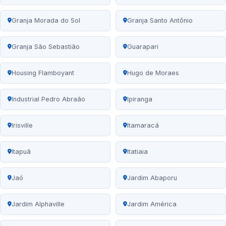
Granja Morada do Sol
Granja Santo Antônio
Granja São Sebastião
Guarapari
Housing Flamboyant
Hugo de Moraes
Industrial Pedro Abraão
Ipiranga
Irisville
Itamaracá
Itapuã
Itatiaia
Jaó
Jardim Abaporu
Jardim Alphaville
Jardim América