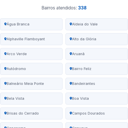
Bairros atendidos:
338
Água Branca
Aldeia do Vale
Alphaville Flamboyant
Alto da Glória
Arco Verde
Aruanã
Autódromo
Bairro Feliz
Balneário Meia Ponte
Bandeirantes
Bela Vista
Boa Vista
Brisas do Cerrado
Campos Dourados