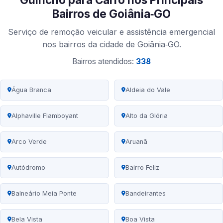
Bairros de Goiânia‑GO
Serviço de remoção veicular e assistência emergencial
nos bairros da cidade de Goiânia‑GO.
Bairros atendidos:
338
Água Branca
Aldeia do Vale
Alphaville Flamboyant
Alto da Glória
Arco Verde
Aruanã
Autódromo
Bairro Feliz
Balneário Meia Ponte
Bandeirantes
Bela Vista
Boa Vista