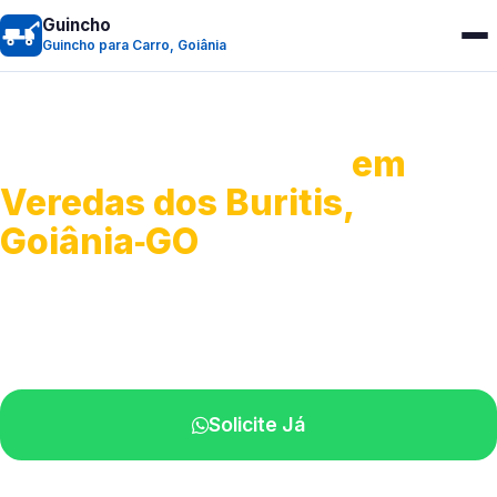
Guincho
Guincho para Carro, Goiânia
Guincho para Carro
em
Veredas dos Buritis,
Goiânia‑GO
Serviço ágil de transporte automotivo.
Equipe especializada perto de você.
Solicite Já