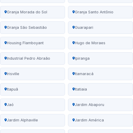
Granja Morada do Sol
Granja Santo Antônio
Granja São Sebastião
Guarapari
Housing Flamboyant
Hugo de Moraes
Industrial Pedro Abraão
Ipiranga
Irisville
Itamaracá
Itapuã
Itatiaia
Jaó
Jardim Abaporu
Jardim Alphaville
Jardim América