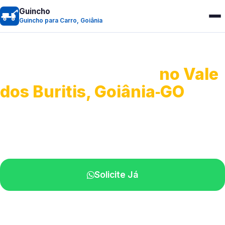
Guincho
Guincho para Carro, Goiânia
Guincho para Carro
no Vale
dos Buritis, Goiânia‑GO
Serviço ágil de transporte automotivo.
Equipe especializada perto de você.
Solicite Já