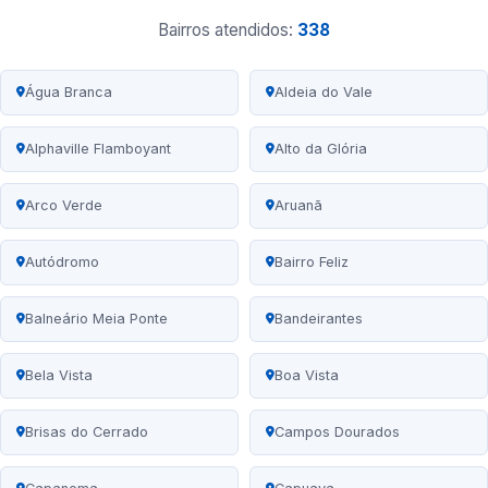
Bairros atendidos:
338
Água Branca
Aldeia do Vale
Alphaville Flamboyant
Alto da Glória
Arco Verde
Aruanã
Autódromo
Bairro Feliz
Balneário Meia Ponte
Bandeirantes
Bela Vista
Boa Vista
Brisas do Cerrado
Campos Dourados