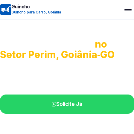
Guincho
Guincho para Carro, Goiânia
Guincho para Carro
no
Setor Perim, Goiânia‑GO
Serviço ágil de transporte automotivo.
Equipe especializada perto de você.
Solicite Já