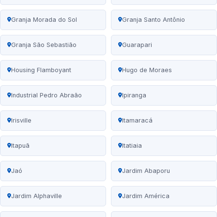
Granja Morada do Sol
Granja Santo Antônio
Granja São Sebastião
Guarapari
Housing Flamboyant
Hugo de Moraes
Industrial Pedro Abraão
Ipiranga
Irisville
Itamaracá
Itapuã
Itatiaia
Jaó
Jardim Abaporu
Jardim Alphaville
Jardim América