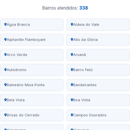
Bairros atendidos:
338
Água Branca
Aldeia do Vale
Alphaville Flamboyant
Alto da Glória
Arco Verde
Aruanã
Autódromo
Bairro Feliz
Balneário Meia Ponte
Bandeirantes
Bela Vista
Boa Vista
Brisas do Cerrado
Campos Dourados