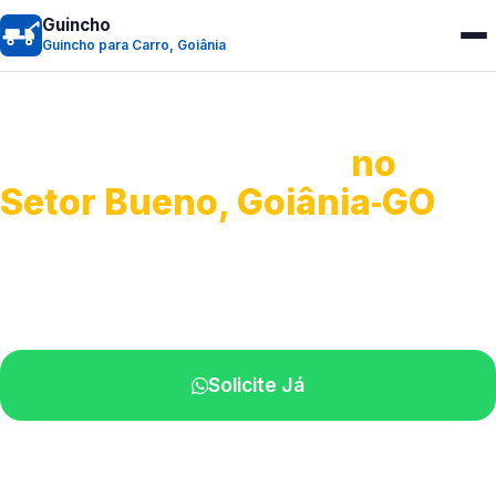
Guincho
Guincho para Carro, Goiânia
Guincho para Carro
no
Setor Bueno, Goiânia‑GO
Serviço ágil de transporte automotivo.
Equipe especializada perto de você.
Solicite Já