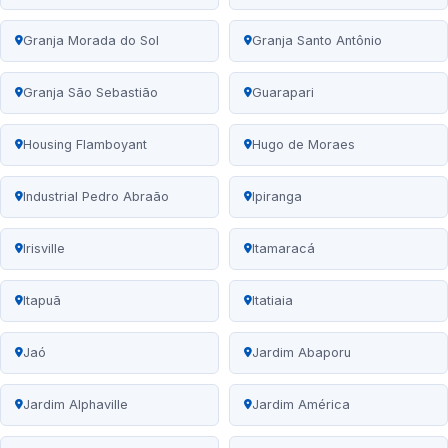
Granja Morada do Sol
Granja Santo Antônio
Granja São Sebastião
Guarapari
Housing Flamboyant
Hugo de Moraes
Industrial Pedro Abraão
Ipiranga
Irisville
Itamaracá
Itapuã
Itatiaia
Jaó
Jardim Abaporu
Jardim Alphaville
Jardim América