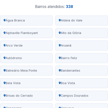
Bairros atendidos:
338
Água Branca
Aldeia do Vale
Alphaville Flamboyant
Alto da Glória
Arco Verde
Aruanã
Autódromo
Bairro Feliz
Balneário Meia Ponte
Bandeirantes
Bela Vista
Boa Vista
Brisas do Cerrado
Campos Dourados