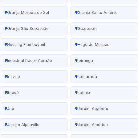
Granja Morada do Sol
Granja Santo Antônio
Granja São Sebastião
Guarapari
Housing Flamboyant
Hugo de Moraes
Industrial Pedro Abraão
Ipiranga
Irisville
Itamaracá
Itapuã
Itatiaia
Jaó
Jardim Abaporu
Jardim Alphaville
Jardim América