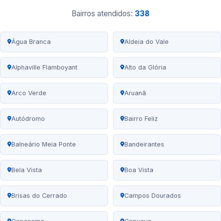
Bairros atendidos:
338
Água Branca
Aldeia do Vale
Alphaville Flamboyant
Alto da Glória
Arco Verde
Aruanã
Autódromo
Bairro Feliz
Balneário Meia Ponte
Bandeirantes
Bela Vista
Boa Vista
Brisas do Cerrado
Campos Dourados