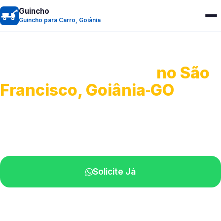
Guincho
Guincho para Carro, Goiânia
Guincho para Carro
no São
Francisco, Goiânia‑GO
Serviço ágil de transporte automotivo.
Equipe especializada perto de você.
Solicite Já