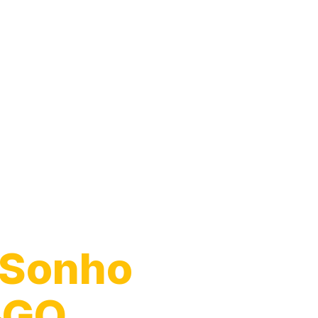
arro
 Sonho
‑GO