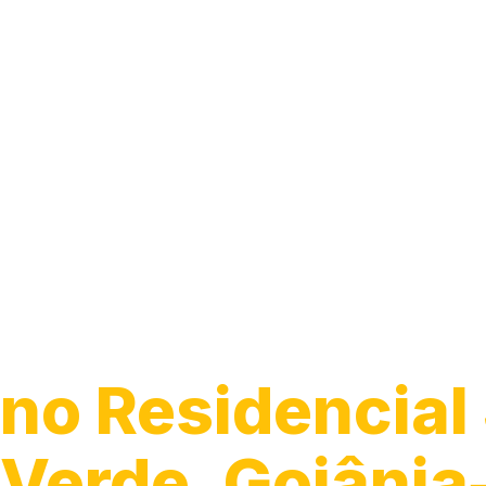
Guincho para C
no Residencial
Verde, Goiânia