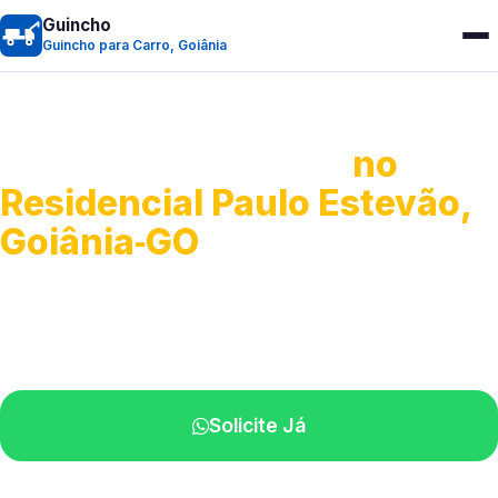
Guincho
Guincho para Carro, Goiânia
Guincho para Carro
no
Residencial Paulo Estevão,
Goiânia‑GO
Serviço ágil de transporte automotivo.
Equipe especializada perto de você.
Solicite Já