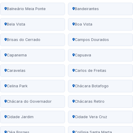
Balneário Meia Ponte
Bandeirantes
Bela Vista
Boa Vista
Brisas do Cerrado
Campos Dourados
Capanema
Capuava
Caravelas
Carlos de Freitas
Celina Park
Chácara Botafogo
Chácara do Governador
Chácaras Retiro
Cidade Jardim
Cidade Vera Cruz
Cléa Borges
Colônia Santa Marta