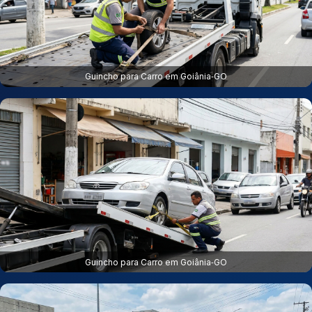
Guincho para Carro em Goiânia‑GO
Guincho para Carro em Goiânia‑GO