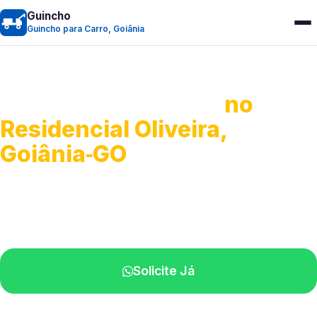
Guincho
Guincho para Carro, Goiânia
Guincho para Carro
no
Residencial Oliveira,
Goiânia‑GO
Serviço ágil de transporte automotivo.
Equipe especializada perto de você.
Solicite Já