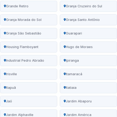
Grande Retiro
Granja Cruzeiro do Sul
Granja Morada do Sol
Granja Santo Antônio
Granja São Sebastião
Guarapari
Housing Flamboyant
Hugo de Moraes
Industrial Pedro Abraão
Ipiranga
Irisville
Itamaracá
Itapuã
Itatiaia
Jaó
Jardim Abaporu
Jardim Alphaville
Jardim América