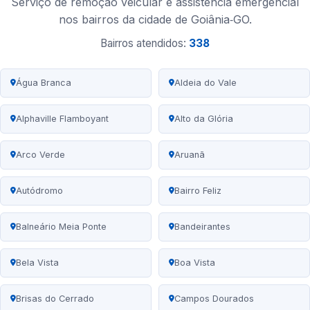
Serviço de remoção veicular e assistência emergencial
nos bairros da cidade de Goiânia‑GO.
Bairros atendidos:
338
Água Branca
Aldeia do Vale
Alphaville Flamboyant
Alto da Glória
Arco Verde
Aruanã
Autódromo
Bairro Feliz
Balneário Meia Ponte
Bandeirantes
Bela Vista
Boa Vista
Brisas do Cerrado
Campos Dourados