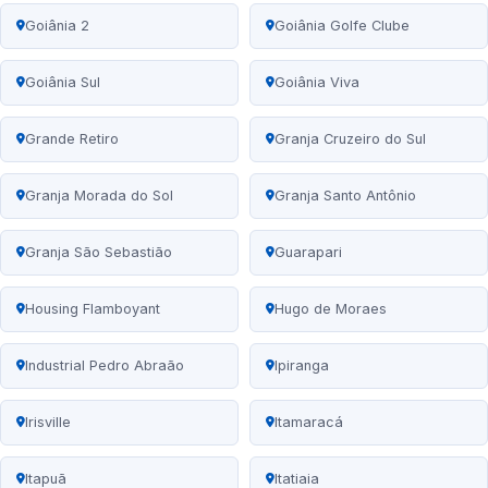
Goiânia 2
Goiânia Golfe Clube
Goiânia Sul
Goiânia Viva
Grande Retiro
Granja Cruzeiro do Sul
Granja Morada do Sol
Granja Santo Antônio
Granja São Sebastião
Guarapari
Housing Flamboyant
Hugo de Moraes
Industrial Pedro Abraão
Ipiranga
Irisville
Itamaracá
Itapuã
Itatiaia