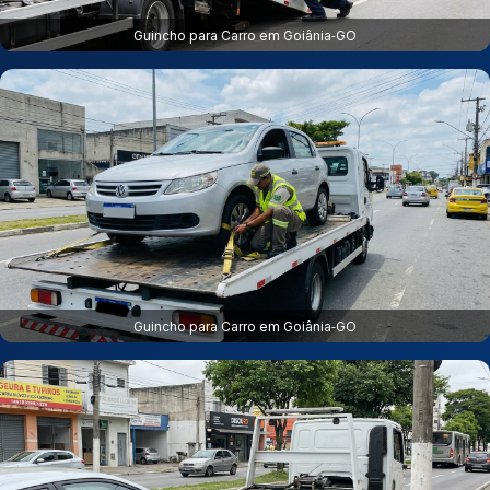
Guincho para Carro em Goiânia‑GO
Guincho para Carro em Goiânia‑GO