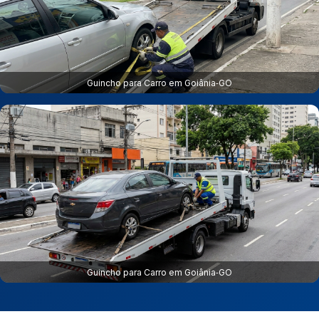
Guincho para Carro em Goiânia‑GO
Guincho para Carro em Goiânia‑GO