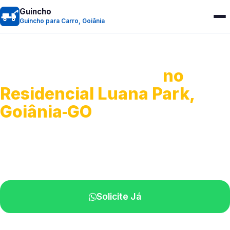
Guincho
Guincho para Carro, Goiânia
Guincho para Carro
no
Residencial Luana Park,
Goiânia‑GO
Serviço ágil de transporte automotivo.
Equipe especializada perto de você.
Solicite Já