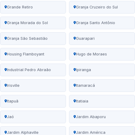
Grande Retiro
Granja Cruzeiro do Sul
Granja Morada do Sol
Granja Santo Antônio
Granja São Sebastião
Guarapari
Housing Flamboyant
Hugo de Moraes
Industrial Pedro Abraão
Ipiranga
Irisville
Itamaracá
Itapuã
Itatiaia
Jaó
Jardim Abaporu
Jardim Alphaville
Jardim América