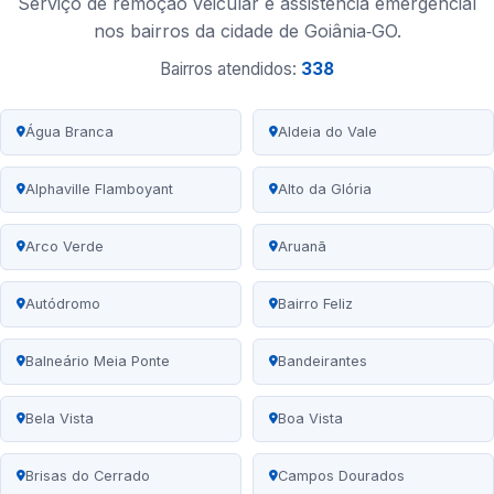
Serviço de remoção veicular e assistência emergencial
nos bairros da cidade de Goiânia‑GO.
Bairros atendidos:
338
Água Branca
Aldeia do Vale
Alphaville Flamboyant
Alto da Glória
Arco Verde
Aruanã
Autódromo
Bairro Feliz
Balneário Meia Ponte
Bandeirantes
Bela Vista
Boa Vista
Brisas do Cerrado
Campos Dourados