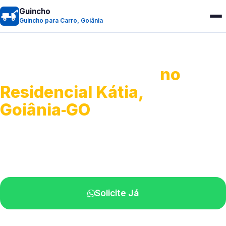
Guincho
Guincho para Carro, Goiânia
Guincho para Carro
no
Residencial Kátia,
Goiânia‑GO
Serviço ágil de transporte automotivo.
Equipe especializada perto de você.
Solicite Já