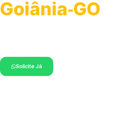
Goiânia‑GO
Serviço ágil de transporte automotivo.
Equipe especializada perto de você.
Solicite Já