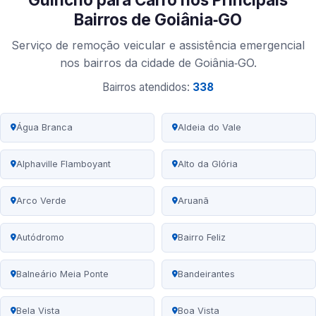
Bairros de Goiânia‑GO
Serviço de remoção veicular e assistência emergencial
nos bairros da cidade de Goiânia‑GO.
Bairros atendidos:
338
Água Branca
Aldeia do Vale
Alphaville Flamboyant
Alto da Glória
Arco Verde
Aruanã
Autódromo
Bairro Feliz
Balneário Meia Ponte
Bandeirantes
Bela Vista
Boa Vista