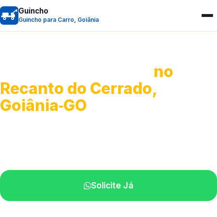
Guincho
Guincho para Carro, Goiânia
Guincho para Carro
no
Recanto do Cerrado,
Goiânia‑GO
Serviço ágil de transporte automotivo.
Equipe especializada perto de você.
Solicite Já