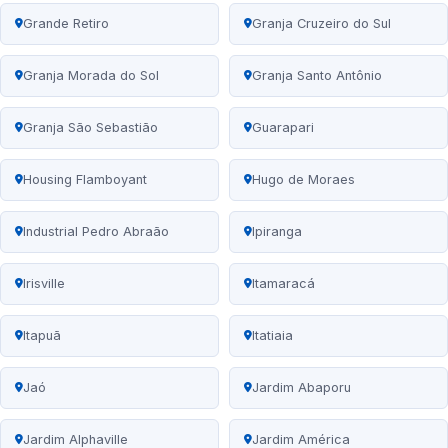
Grande Retiro
Granja Cruzeiro do Sul
Granja Morada do Sol
Granja Santo Antônio
Granja São Sebastião
Guarapari
Housing Flamboyant
Hugo de Moraes
Industrial Pedro Abraão
Ipiranga
Irisville
Itamaracá
Itapuã
Itatiaia
Jaó
Jardim Abaporu
Jardim Alphaville
Jardim América