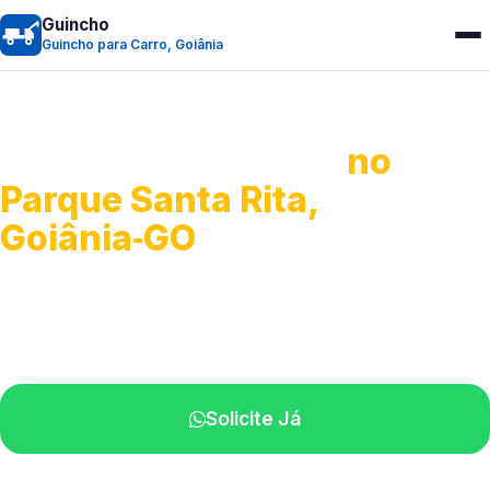
Guincho
Guincho para Carro, Goiânia
Guincho para Carro
no
Parque Santa Rita,
Goiânia‑GO
Serviço ágil de transporte automotivo.
Equipe especializada perto de você.
Solicite Já