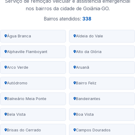
Serviço de remoção veicular e assistência emergencial
nos bairros da cidade de Goiânia‑GO.
Bairros atendidos:
338
Água Branca
Aldeia do Vale
Alphaville Flamboyant
Alto da Glória
Arco Verde
Aruanã
Autódromo
Bairro Feliz
Balneário Meia Ponte
Bandeirantes
Bela Vista
Boa Vista
Brisas do Cerrado
Campos Dourados