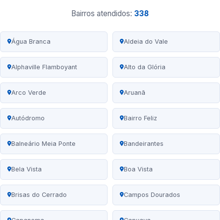
Bairros atendidos:
338
Água Branca
Aldeia do Vale
Alphaville Flamboyant
Alto da Glória
Arco Verde
Aruanã
Autódromo
Bairro Feliz
Balneário Meia Ponte
Bandeirantes
Bela Vista
Boa Vista
Brisas do Cerrado
Campos Dourados