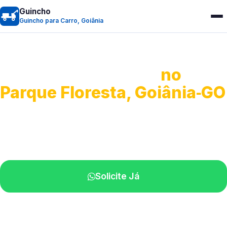
Guincho
Guincho para Carro, Goiânia
Guincho para Carro
no
Parque Floresta, Goiânia‑GO
Serviço ágil de transporte automotivo.
Equipe especializada perto de você.
Solicite Já