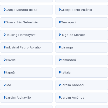
Granja Morada do Sol
Granja Santo Antônio
Granja São Sebastião
Guarapari
Housing Flamboyant
Hugo de Moraes
Industrial Pedro Abraão
Ipiranga
Irisville
Itamaracá
Itapuã
Itatiaia
Jaó
Jardim Abaporu
Jardim Alphaville
Jardim América