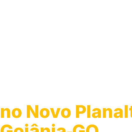
Guincho para C
no Novo Planal
Goiânia‑GO