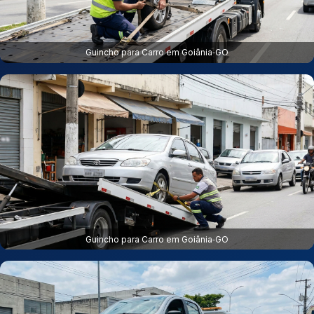
Guincho para Carro em Goiânia‑GO
Guincho para Carro em Goiânia‑GO