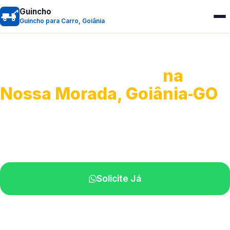
Guincho
Guincho para Carro, Goiânia
Guincho para Carro
na
Nossa Morada, Goiânia‑GO
Serviço ágil de transporte automotivo.
Equipe especializada perto de você.
Solicite Já