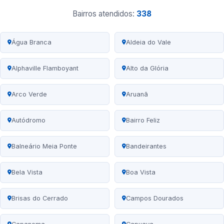
Bairros atendidos:
338
Água Branca
Aldeia do Vale
Alphaville Flamboyant
Alto da Glória
Arco Verde
Aruanã
Autódromo
Bairro Feliz
Balneário Meia Ponte
Bandeirantes
Bela Vista
Boa Vista
Brisas do Cerrado
Campos Dourados