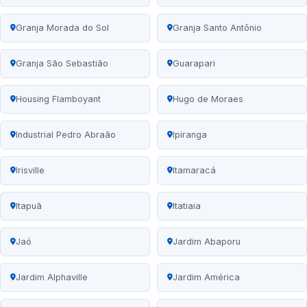
Granja Morada do Sol
Granja Santo Antônio
Granja São Sebastião
Guarapari
Housing Flamboyant
Hugo de Moraes
Industrial Pedro Abraão
Ipiranga
Irisville
Itamaracá
Itapuã
Itatiaia
Jaó
Jardim Abaporu
Jardim Alphaville
Jardim América